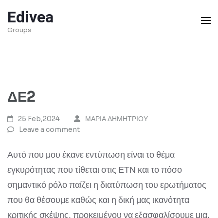
Skip
Edivea
to
Groups
content
(Press
Enter)
ΔΕ2
25 Feb,2024
ΜΑΡΙΑ ΔΗΜΗΤΡΙΟΥ
Leave a comment
Αυτό που μου έκανε εντύπωση είναι το θέμα
εγκυρότητας που τίθεται στις ΕΤΝ και το πόσο
σημαντικό ρόλο παίζει η διατύπωση του ερωτήματος
που θα θέσουμε καθώς και η δική μας ικανότητα
κριτικής σκέψης, προκειμένου να εξασφαλίσουμε μια,