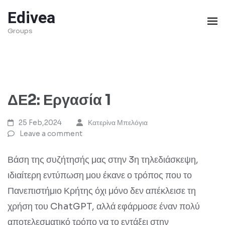
Skip
Edivea
to
Groups
content
(Press
Enter)
ΔΕ2: Εργασία 1
25 Feb,2024
Κατερίνα Μπελόγια
Leave a comment
Βάση της συζήτησής μας στην 3η τηλεδιάσκεψη,
ιδιαίτερη εντύπωση μου έκανε ο τρόπος που το
Πανεπιστήμιο Κρήτης όχι μόνο δεν απέκλεισε τη
χρήση του ChatGPT, αλλά εφάρμοσε έναν πολύ
αποτελεσματικό τρόπο να το εντάξει στην