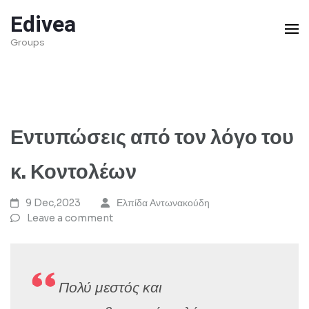
Skip
Edivea
to
Groups
content
(Press
Enter)
Εντυπώσεις από τον λόγο του
κ. Κοντολέων
9 Dec,2023
Ελπίδα Αντωνακούδη
Leave a comment
Πολύ μεστός και