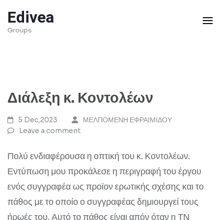
Skip
Edivea
to
Groups
content
(Press
Enter)
Διάλεξη κ. Κοντολέων
5 Dec,2023
ΜΕΛΠΟΜΕΝΗ ΕΦΡΑΙΜΙΔΟΥ
Leave a comment
Πολύ ενδιαφέρουσα η οπτική του κ. Κοντολέων.
Εντύπωση μου προκάλεσε η περιγραφή του έργου
ενός συγγραφέα ως προϊον ερωτικής σχέσης και το
πάθος με το οποίο ο συγγραφέας δημιουργεί τους
ήρωές του. Αυτό το πάθος είναι απόν όταν η ΤΝ