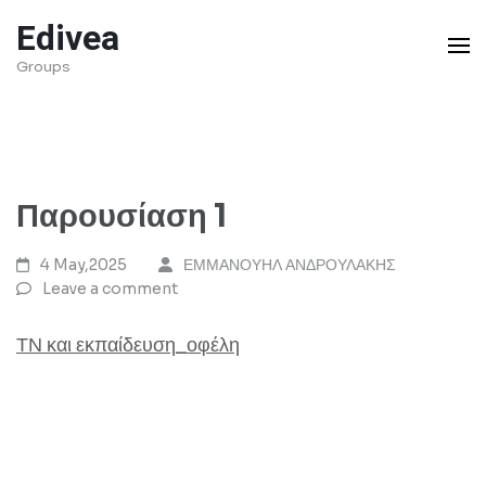
Skip
Edivea
to
Groups
content
(Press
Enter)
Παρουσίαση 1
4 May,2025
ΕΜΜΑΝΟΥΗΛ ΑΝΔΡΟΥΛΑΚΗΣ
Leave a comment
ΤΝ και εκπαίδευση_οφέλη