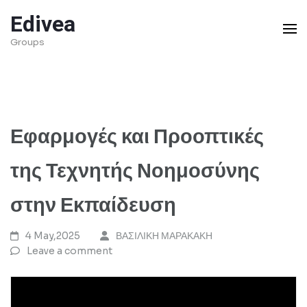
Skip
Edivea
to
Groups
content
(Press
Enter)
Εφαρμογές και Προοπτικές
της Τεχνητής Νοημοσύνης
στην Εκπαίδευση
4 May,2025
ΒΑΣΙΛΙΚΗ ΜΑΡΑΚΑΚΗ
Leave a comment