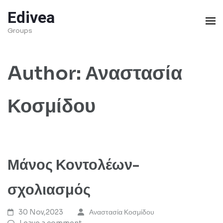
Skip
Edivea
to
Groups
content
(Press
Author:
Αναστασία
Enter)
Κοσμίδου
Μάνος Κοντολέων-
σχολιασμός
30 Nov,2023
Αναστασία Κοσμίδου