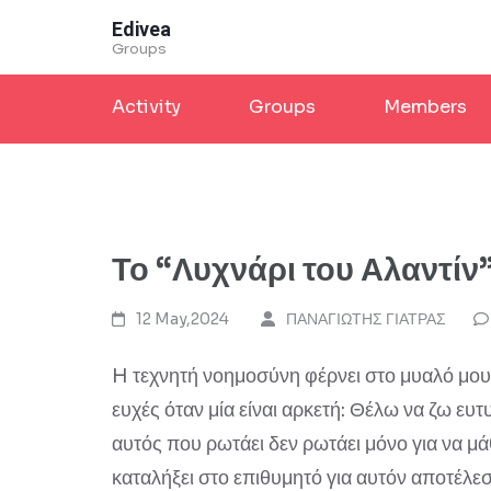
Skip
Edivea
to
Groups
content
Activity
Groups
Members
(Press
Enter)
Το “Λυχνάρι του Αλαντίν” 
12 May,2024
ΠΑΝΑΓΙΩΤΗΣ ΓΙΑΤΡΑΣ
H τεχνητή νοημοσύνη φέρνει στο μυαλό μου το
ευχές όταν μία είναι αρκετή: Θέλω να ζω ευ
αυτός που ρωτάει δεν ρωτάει μόνο για να μά
καταλήξει στο επιθυμητό για αυτόν αποτέλε