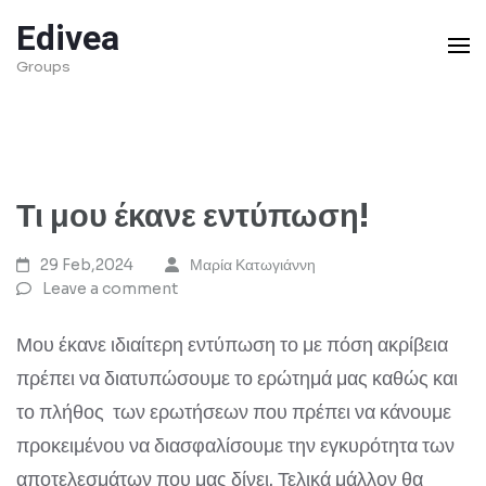
Skip
Edivea
to
Groups
content
(Press
Enter)
Τι μου έκανε εντύπωση!
29 Feb,2024
Μαρία Κατωγιάννη
Leave a comment
Μου έκανε ιδιαίτερη εντύπωση το με πόση ακρίβεια
πρέπει να διατυπώσουμε το ερώτημά μας καθώς και
το πλήθος των ερωτήσεων που πρέπει να κάνουμε
προκειμένου να διασφαλίσουμε την εγκυρότητα των
αποτελεσμάτων που μας δίνει. Τελικά μάλλον θα