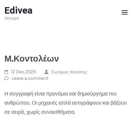
Skip
Edivea
to
Groups
content
(Press
Enter)
Μ.Κοντολέων
12 Dec,2023
Σωτήριος Χασάπης
Leave a comment
Η συγγραφή είναι προνόμιο και δημιούργημα του
ανθρώπου. Οι μηχανές απλά αντιγράφουν και βάζουν
σε σειρά, χωρίς συναισθήματα.