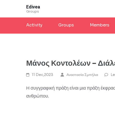
Skip
Edivea
to
Groups
content
Activity
Groups
Members
(Press
Enter)
Μάνος Κοντολέων – Διάλ
11 Dec,2023
Αναστασία Σμπήλια
Le
Η συγγραφική πράξη είναι μια πράξη έκφρα
ανθρώπου.