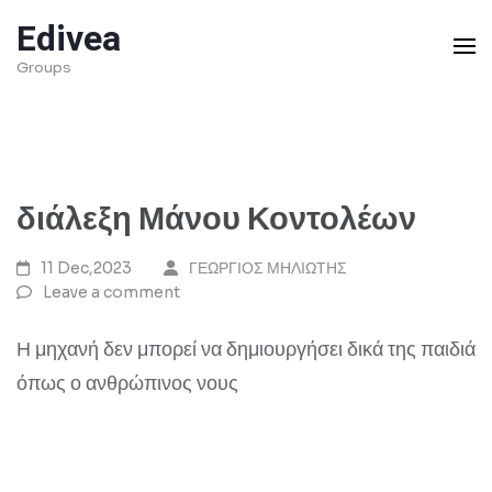
Skip
Edivea
to
Groups
content
(Press
Enter)
διάλεξη Μάνου Κοντολέων
11 Dec,2023
ΓΕΩΡΓΙΟΣ ΜΗΛΙΩΤΗΣ
Leave a comment
Η μηχανή δεν μπορεί να δημιουργήσει δικά της παιδιά
όπως ο ανθρώπινος νους