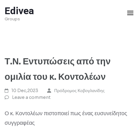
Skip
Edivea
to
Groups
content
(Press
Enter)
Τ.Ν. Εντυπώσεις από την
ομιλία του κ. Κοντολέων
10 Dec,2023
Πρόδρομος Κοβογλανίδης
Leave a comment
Ο κ. Κοντολέων πιστοποιεί πως ένας ευσυνείδητος
συγγραφέας