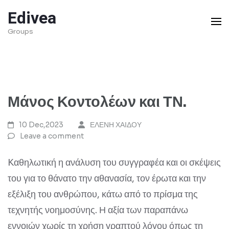
Skip
Edivea
to
Groups
content
(Press
Enter)
Μάνος Κοντολέων και ΤΝ.
10 Dec,2023
ΕΛΕΝΗ ΧΑΙΔΟΥ
Leave a comment
Kαθηλωτική η ανάλυση του συγγραφέα και οι σκέψεις
του για το θάνατο την αθανασία, τον έρωτα και την
εξέλιξη του ανθρώπου, κάτω από το πρίσμα της
τεχνητής νοημοσύνης. Η αξία των παραπάνω
εννοιών χωρίς τη χρήση γραπτού λόγου όπως τη