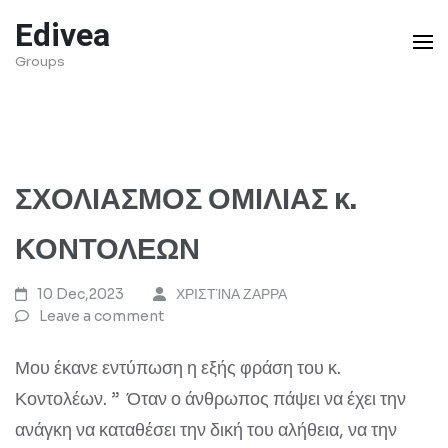
Skip
Edivea
to
Groups
content
(Press
Enter)
ΣΧΟΛΙΑΣΜΟΣ ΟΜΙΛΙΑΣ κ.
ΚΟΝΤΟΛΕΩΝ
10 Dec,2023
ΧΡΙΣΤΊΝΑ ΖΑΡΡΑ
Leave a comment
Μου έκανε εντύπωση η εξής φράση του κ.
Κοντολέων. ” Όταν ο άνθρωπος πάψει να έχει την
ανάγκη να καταθέσει την δική του αλήθεια, να την