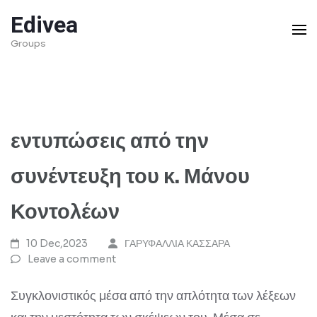
Skip
Edivea
to
Groups
content
(Press
Enter)
εντυπώσεις από την
συνέντευξη του κ. Μάνου
Κοντολέων
10 Dec,2023
ΓΑΡΥΦΑΛΛΙΑ ΚΑΣΣΑΡΑ
Leave a comment
Συγκλονιστικός μέσα από την απλότητα των λέξεων