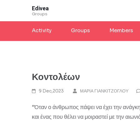
Skip
Edivea
to
Groups
content
Activity
Groups
Members
(Press
Enter)
Κοντολέων
9 Dec,2023
ΜΑΡΙΑ ΓΙΑΝΚΙΤΖΟΓΛΟΥ
“Όταν ο άνθρωπος πάψει να έχει την ανάγκη 
και ένας που θέλει να μοιραστεί με την αιων