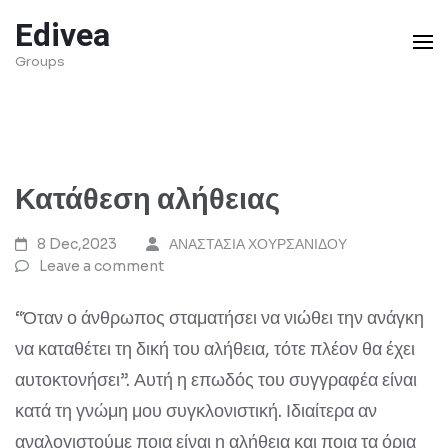
Skip
Edivea
to
Groups
content
(Press
Enter)
Κατάθεση αλήθειας
8 Dec,2023
ΑΝΑΣΤΑΣΙΑ ΧΟΥΡΣΑΝΙΔΟΥ
Leave a comment
“Όταν ο άνθρωπος σταματήσει να νιώθει την ανάγκη
να καταθέτει τη δική του αλήθεια, τότε πλέον θα έχει
αυτοκτονήσει”. Αυτή η επωδός του συγγραφέα είναι
κατά τη γνώμη μου συγκλονιστική. Ιδιαίτερα αν
αναλογιστούμε ποια είναι η αλήθεια και ποια τα όρια