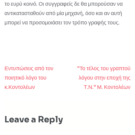
το ευρύ κοινό. Οι συγγραφείς δε θα μπορούσαν να
αντικατασταθούν από μία μηχανή, όσο και αν αυτή
μπορεί να προσομοιάσει τον τρόπο γραφής τους.
Εντυπώσεις από τον
“Το τέλος του γραπτού
Post
ποιητικό λόγο του
λόγου στην εποχή της
navigation
κ.Κοντολέων
Τ.Ν.” Μ. Κοντολέων
Leave a Reply