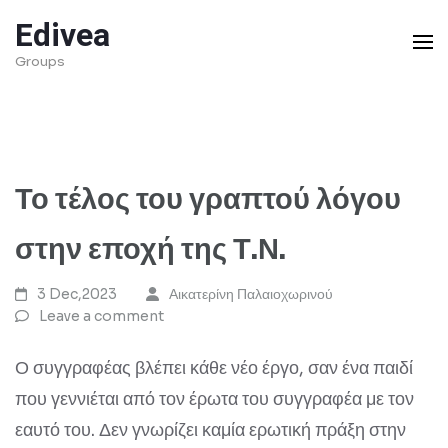
Skip
Edivea
to
Groups
content
(Press
Enter)
Το τέλος του γραπτού λόγου
στην εποχή της Τ.Ν.
3 Dec,2023
Αικατερίνη Παλαιοχωρινού
Leave a comment
Ο συγγραφέας βλέπει κάθε νέο έργο, σαν ένα παιδί
που γεννιέται από τον έρωτα του συγγραφέα με τον
εαυτό του. Δεν γνωρίζει καμία ερωτική πράξη στην