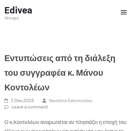
Skip
Edivea
to
Groups
content
(Press
Enter)
Εντυπώσεις από τη διάλεξη
του συγγραφέα κ. Μάνου
Κοντολέων
2 Dec,2023
Νικολέττα Σεϊσοπούλου
Leave a comment
Ο κ.Κοντολέων αναρωτιέται αν πλησιάζει η εποχή του