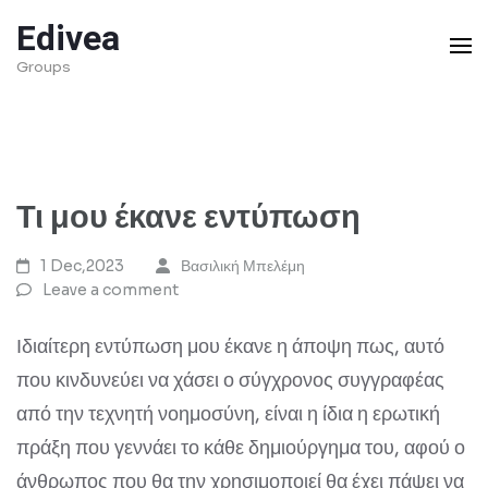
Skip
Edivea
to
Groups
content
(Press
Enter)
Τι μου έκανε εντύπωση
1 Dec,2023
Βασιλική Μπελέμη
Leave a comment
Ιδιαίτερη εντύπωση μου έκανε η άποψη πως, αυτό
που κινδυνεύει να χάσει ο σύγχρονος συγγραφέας
από την τεχνητή νοημοσύνη, είναι η ίδια η ερωτική
πράξη που γεννάει το κάθε δημιούργημα του, αφού ο
άνθρωπος που θα την χρησιμοποιεί θα έχει πάψει να