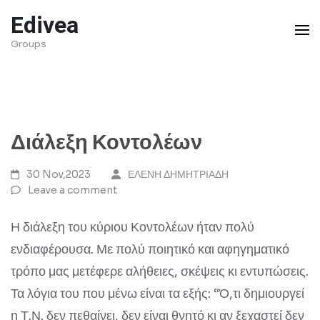
Skip
Edivea
to
Groups
content
(Press
Enter)
Διάλεξη Κοντολέων
30 Nov,2023
ΕΛΕΝΗ ΔΗΜΗΤΡΙΑΔΗ
Leave a comment
Η διάλεξη του κύριου Κοντολέων ήταν πολύ
ενδιαφέρουσα. Με πολύ ποιητικό και αφηγηματικό
τρόπο μας μετέφερε αλήθειες, σκέψεις κι εντυπώσεις.
Τα λόγια του που μένω είναι τα εξής: “Ό,τι δημιουργεί
η Τ.Ν. δεν πεθαίνει, δεν είναι θνητό κι αν ξεχαστεί δεν