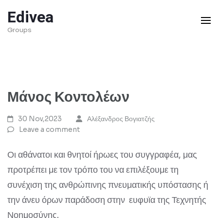
Skip
Edivea
to
Groups
content
(Press
Enter)
Μάνος Κοντολέων
30 Nov,2023
Αλέξανδρος Βογιατζής
Leave a comment
Οι αθάνατοι και θνητοί ήρωες του συγγραφέα, μας
προτρέπει με τον τρόπο του να επιλέξουμε τη
συνέχιση της ανθρώπινης πνευματικής υπόστασης ή
την άνευ όρων παράδοση στην ευφυϊα της Τεχνητής
Νοημοσύνης.