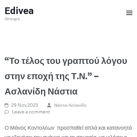
Skip
Edivea
to
Groups
content
(Press
Enter)
“Το τέλος του γραπτού λόγου
στην εποχή της Τ.Ν.” –
Ασλανίδη Νάστια
29 Nov,2023
Νάστια Ασλανίδη
Leave a comment
Ο Μάνος Κοντολέων προσπαθεί απλά και κατανοητά