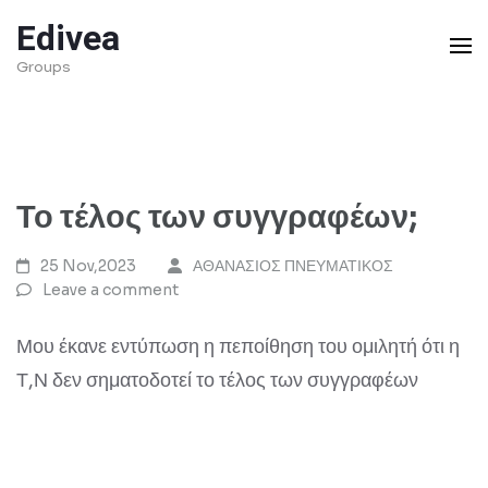
Skip
Edivea
to
Groups
content
(Press
Enter)
Το τέλος των συγγραφέων;
25 Nov,2023
ΑΘΑΝΑΣΙΟΣ ΠΝΕΥΜΑΤΙΚΟΣ
Leave a comment
Μου έκανε εντύπωση η πεποίθηση του ομιλητή ότι η
Τ,Ν δεν σηματοδοτεί το τέλος των συγγραφέων