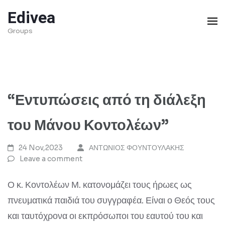
Skip
Edivea
to
Groups
content
(Press
Enter)
“Εντυπώσεις από τη διάλεξη
του Μάνου Κοντολέων”
24 Nov,2023
ΑΝΤΩΝΙΟΣ ΦΟΥΝΤΟΥΛΑΚΗΣ
Leave a comment
Ο κ. Κοντολέων Μ. κατονομάζει τους ήρωες ως
πνευματικά παιδιά του συγγραφέα. Είναι ο Θεός τους
και ταυτόχρονα οι εκπρόσωποι του εαυτού του και