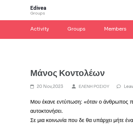
Skip
Edivea
to
Groups
content
Activity
Groups
Members
(Press
Enter)
Μάνος Κοντολέων
20 Nov,2023
ΕΛΕΝΗ ΡΟΣΙΟΥ
Lea
Μου έκανε εντύπωση: «όταν ο άνθρωπος πάψε
αυτοκτονήσει.
Σε μια κοινωνία που δε θα υπάρχει μήτε ένα