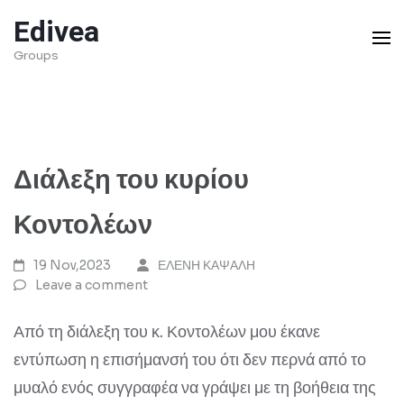
Skip
Edivea
to
Groups
content
(Press
Enter)
Διάλεξη του κυρίου
Κοντολέων
19 Nov,2023
ΕΛΕΝΗ ΚΑΨΑΛΗ
Leave a comment
Από τη διάλεξη του κ. Κοντολέων μου έκανε
εντύπωση η επισήμανσή του ότι δεν περνά από το
μυαλό ενός συγγραφέα να γράψει με τη βοήθεια της