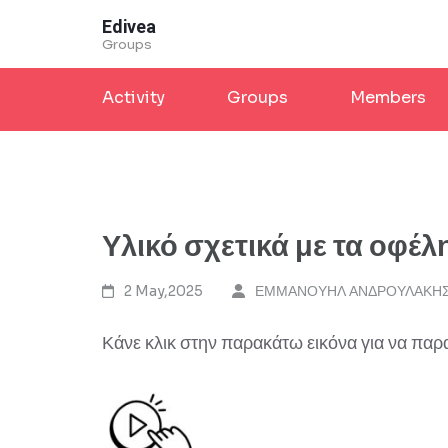
Skip
Edivea
to
Groups
content
Activity
Groups
Members
(Press
Enter)
Υλικό σχετικά με τα οφέ
2 May,2025
ΕΜΜΑΝΟΥΗΛ ΑΝΔΡΟΥΛΑΚΗ
Κάνε κλικ στην παρακάτω εικόνα για να πα