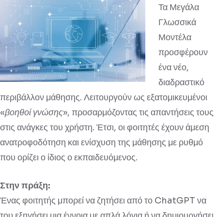
Τα Μεγάλα
Γλωσσικά
Μοντέλα
προσφέρουν
ένα νέο,
διαδραστικό
περιβάλλον μάθησης. Λειτουργούν ως εξατομικευμένοι
«
βοηθοί γνώσης
», προσαρμόζοντας τις απαντήσεις τους
στις ανάγκες του χρήστη. Έτσι, οι φοιτητές έχουν άμεση
ανατροφοδότηση και ενίσχυση της μάθησης με ρυθμό
που ορίζει ο ίδιος ο εκπαιδευόμενος.
Στην πράξη:
Ένας φοιτητής μπορεί να ζητήσει από το ChatGPT να
του εξηγήσει μια έννοια με απλά λόγια ή να δημιουργήσει