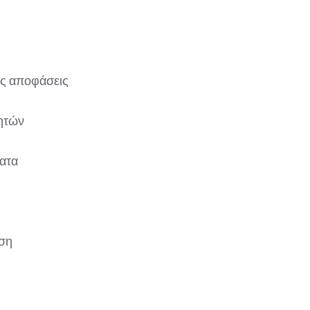
ές αποφάσεις
ητών
ματα
ση