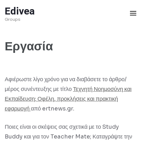
Skip
Edivea
to
Groups
content
(Press
Εργασία
Enter)
Αφιέρωστε λίγο χρόνο για να διαβάσετε το άρθρο/
μέρος συνέντευξης με τίτλο
Τεχνητή Νοημοσύνη και
Εκπαίδευση: Οφέλη, προκλήσεις και πρακτική
εφαρμογή
από ertnews.gr.
Ποιες είναι οι σκέψεις σας σχετικά με το Study
Buddy και για τον Teacher Mate; Καταγράψτε την